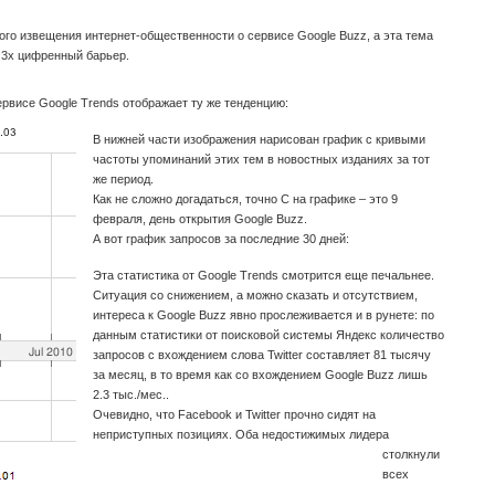
ого извещения интернет-общественности о сервисе Google Buzz, а эта тема
 3х цифренный барьер.
ервисе Google Trends отображает ту же тенденцию:
В нижней части изображения нарисован график с кривыми
частоты упоминаний этих тем в новостных изданиях за тот
же период.
Как не сложно догадаться, точно C на графике – это 9
февраля, день открытия Google Buzz.
А вот график запросов за последние 30 дней:
Эта статистика от Google Trends смотрится еще печальнее.
Ситуация со снижением, а можно сказать и отсутствием,
интереса к Google Buzz явно прослеживается и в рунете: по
данным статистики от поисковой системы Яндекс количество
запросов с вхождением слова Twitter составляет 81 тысячу
за месяц, в то время как со вхождением Google Buzz лишь
2.3 тыс./мес..
Очевидно, что Facebook и Twitter прочно сидят на
неприступных позициях. Оба недостижимых лидера
столкнули
всех