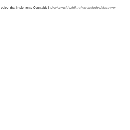
 object that implements Countable in
/var/www/dezhik.ru/wp-includes/class-wp-