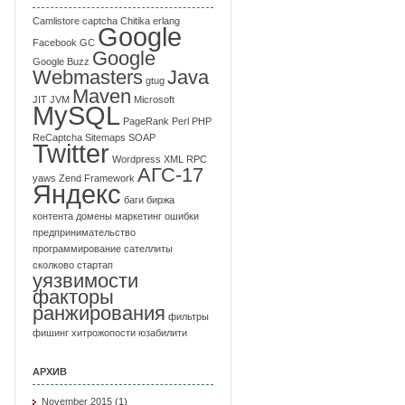
Camlistore
captcha
Chitika
erlang
Google
Facebook
GC
Google
Google Buzz
Webmasters
Java
gtug
Maven
JIT
JVM
Microsoft
MySQL
PageRank
Perl
PHP
ReCaptcha
Sitemaps
SOAP
Twitter
Wordpress
XML RPC
АГС-17
yaws
Zend Framework
Яндекс
баги
биржа
контента
домены
маркетинг
ошибки
предпринимательство
программирование
сателлиты
сколково
стартап
уязвимости
факторы
ранжирования
фильтры
фишинг
хитрожопости
юзабилити
АРХИВ
November 2015
(1)